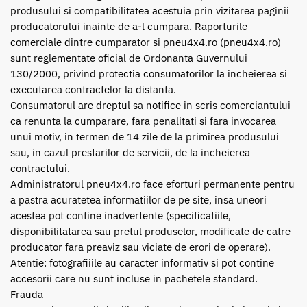
produsului si compatibilitatea acestuia prin vizitarea paginii
producatorului inainte de a-l cumpara. Raporturile
comerciale dintre cumparator si pneu4x4.ro (pneu4x4.ro)
sunt reglementate oficial de Ordonanta Guvernului
130/2000, privind protectia consumatorilor la incheierea si
executarea contractelor la distanta.
Consumatorul are dreptul sa notifice in scris comerciantului
ca renunta la cumparare, fara penalitati si fara invocarea
unui motiv, in termen de 14 zile de la primirea produsului
sau, in cazul prestarilor de servicii, de la incheierea
contractului.
Administratorul pneu4x4.ro face eforturi permanente pentru
a pastra acuratetea informatiilor de pe site, insa uneori
acestea pot contine inadvertente (specificatiile,
disponibilitatarea sau pretul produselor, modificate de catre
producator fara preaviz sau viciate de erori de operare).
Atentie: fotografiiile au caracter informativ si pot contine
accesorii care nu sunt incluse in pachetele standard.
Frauda