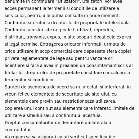
denumite in continuare “Utilizatori”. Utilizatorii vor avea
acces permanent la termenii si conditiile de utilizare a
serviciilor, pentru a le putea consulta in orice moment.
Continutul site-ului si drepturile de proprietate intelectuala
Continutul acestui site nu poate fi utilizat, reprodus,
distribuit, transmis, expus, in alte scopuri decat cele expres
si legal permise. Extragerea oricaror informatii urmata de
orice utilizare in scop comercial care depaseste sfera copiei
private reglementate de lege sau pentru vanzare ori
licentiere si fara a avea in prealabil un consimtamant scris al
titularilor drepturilor de proprietate constituie o incalcare a
termenilor si conditiilor.
Sunteti de asemenea de acord sa nu afectati si interferati in
vreun fel cu elementele de securitate ale site-ului, cu
elementele care previn sau restrictioneaza utilizarea,
copierea unui continut sau elemente care intaresc limitele de
utilizare a siteului sau a continutului acestuia.
Dreptul consumatorilor de denuntare unilaterala a
contractului
Va rugam sa va asigurati ca ati verificat specificatiile