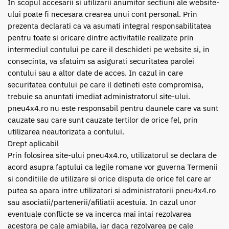
In scopul accesarii si utilizarii anumitor sectiuni ale website-
ului poate fi necesara crearea unui cont personal. Prin
prezenta declarati ca va asumati integral responsabilitatea
pentru toate si oricare dintre activitatile realizate prin
intermediul contului pe care il deschideti pe website si, in
consecinta, va sfatuim sa asigurati securitatea parolei
contului sau a altor date de acces. In cazul in care
securitatea contului pe care il detineti este compromisa,
trebuie sa anuntati imediat administratorul site-ului.
pneu4x4.ro nu este responsabil pentru daunele care va sunt
cauzate sau care sunt cauzate tertilor de orice fel, prin
utilizarea neautorizata a contului.
Drept aplicabil
Prin folosirea site-ului pneu4x4.ro, utilizatorul se declara de
acord asupra faptului ca legile romane vor guverna Termenii
si conditiile de utilizare si orice disputa de orice fel care ar
putea sa apara intre utilizatori si administratorii pneu4x4.ro
sau asociatii/partenerii/afiliatii acestuia. In cazul unor
eventuale conflicte se va incerca mai intai rezolvarea
acestora pe cale amiabila, iar daca rezolvarea pe cale