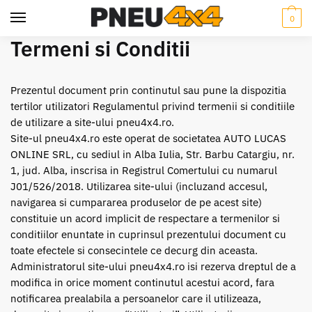
Skip
Skip
0
to
to
navigation
content
Termeni si Conditii
Prezentul document prin continutul sau pune la dispozitia
tertilor utilizatori Regulamentul privind termenii si conditiile
de utilizare a site-ului pneu4x4.ro.
Site-ul pneu4x4.ro este operat de societatea AUTO LUCAS
ONLINE SRL, cu sediul in Alba Iulia, Str. Barbu Catargiu, nr.
1, jud. Alba, inscrisa in Registrul Comertului cu numarul
J01/526/2018. Utilizarea site-ului (incluzand accesul,
navigarea si cumpararea produselor de pe acest site)
constituie un acord implicit de respectare a termenilor si
conditiilor enuntate in cuprinsul prezentului document cu
toate efectele si consecintele ce decurg din aceasta.
Administratorul site-ului pneu4x4.ro isi rezerva dreptul de a
modifica in orice moment continutul acestui acord, fara
notificarea prealabila a persoanelor care il utilizeaza,