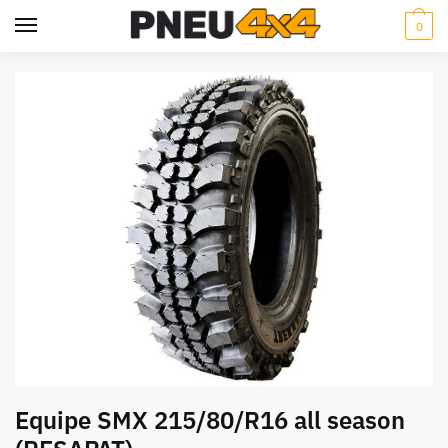
Skip
Skip
0
to
to
navigation
content
Equipe SMX 215/80/R16 all season