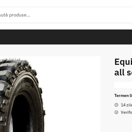
tă
Equ
all 
Termen li
14 zil
Verifi