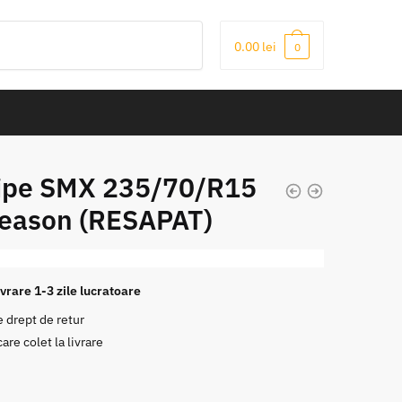
0.00
lei
0
ipe SMX 235/70/R15
season (RESAPAT)
vrare 1-3 zile lucratoare
e drept de retur
care colet la livrare