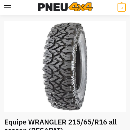
Skip
Skip
0
to
to
navigation
content
Equipe WRANGLER 215/65/R16 all