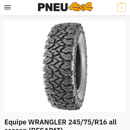
Skip
Skip
0
to
to
navigation
content
Equipe WRANGLER 245/75/R16 all